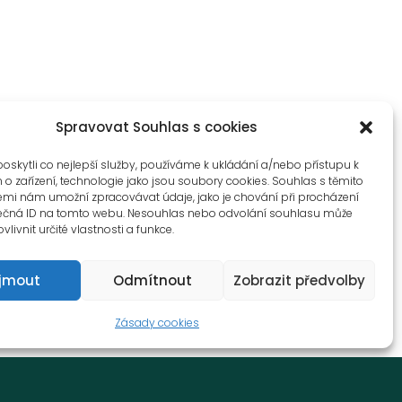
Spravovat Souhlas s cookies
skytli co nejlepší služby, používáme k ukládání a/nebo přístupu k
o zařízení, technologie jako jsou soubory cookies. Souhlas s těmito
emi nám umožní zpracovávat údaje, jako je chování při procházení
ečná ID na tomto webu. Nesouhlas nebo odvolání souhlasu může
vlivnit určité vlastnosti a funkce.
íjmout
Odmítnout
Zobrazit předvolby
Zásady cookies