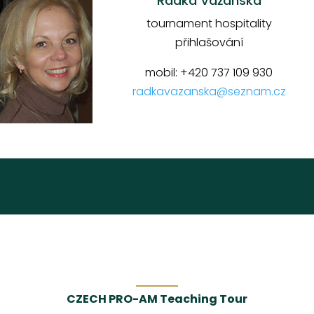
Radka Važanská
tournament hospitality
přihlašování
mobil: +420 737 109 930
radkavazanska@seznam.cz
CZECH PRO-AM Teaching Tour