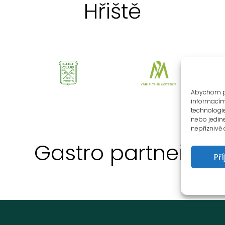
Hřiště
Abychom po
informacím 
technologi
nebo jedin
nepříznivě o
Gastro partneři
Př