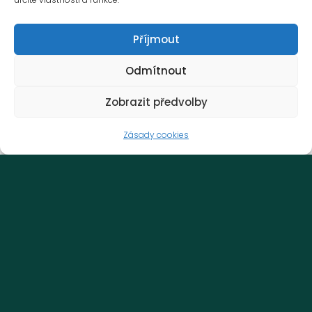
Příjmout
Hřiště
Odmítnout
Zobrazit předvolby
Zásady cookies
Gastro partneři