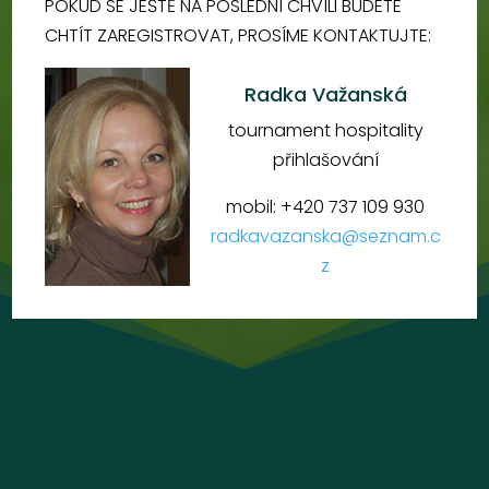
POKUD SE JEŠTĚ NA POSLEDNÍ CHVÍLI BUDETE
CHTÍT ZAREGISTROVAT, PROSÍME KONTAKTUJTE:
Radka Važanská
tournament hospitality
přihlašování
mobil: +420 737 109 930
radkavazanska@seznam.c
z