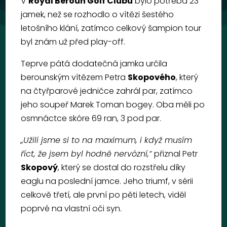
V
Royal Beroun Golf Clubu
bylo potřeba 23
jamek, než se rozhodlo o vítězi šestého
letošního klání, zatímco celkový šampion tour
byl znám už před play-off.
Teprve pátá dodatečná jamka určila
berounským vítězem Petra
Skopového
, který
na čtyřparové jedničce zahrál par, zatímco
jeho soupeř Marek Toman bogey. Oba měli po
osmnáctce skóre 69 ran, 3 pod par.
„Užili jsme si to na maximum, i když musím
říct, že jsem byl hodně nervózní,“
přiznal Petr
Skopový
, který se dostal do rozstřelu díky
eaglu na poslední jamce. Jeho triumf, v sérii
celkově třetí, ale první po pěti letech, viděl
poprvé na vlastní oči syn.