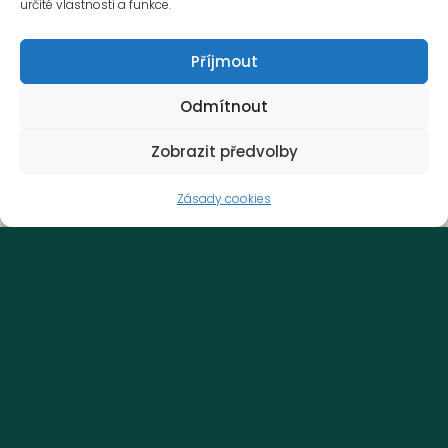
určité vlastnosti a funkce.
Příjmout
Odmítnout
Zobrazit předvolby
Startovní listina Albatross 2026
Zásady cookies