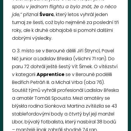
spolu v jednom flightu a bylo znát, že o něco
jde,“
přiznal
Švarc
, který letos vyhrál jeden
turnaj ze šesti, což bylo nejméně za poslední tři
roky, ale k druhé obhajobě si pomohl dalšími
dobrými výsledky.
O 3. místo se v Berouně dělili Jiří Štryncl, Pavel
Nič junior a Ladislav Břeska (všichni 71 ran). Do
paru 72 dohrál ještě šestý Vít Šimek. O vítězství
v kategorii
Apprentice
se v Berouně podělili
Bedřich Petráň III. a Michal Vrba (oba 76).
Soutěž týmů vyhráli profesionál Ladislav Břeska
a amatér Tomáš Spousta. Mezi amatéry se
blýskla rodina Sionkova: Martina zvítězila se 43
stablefordovými body a čtvrtý byl její manžel
Libor, bývalý fotbalista, který nasbíral 38 bodů
– manželé jinak zahráli shodně 74 ran.