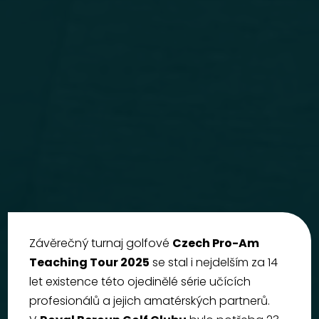
Závěrečný turnaj golfové
Czech Pro-Am
Teaching Tour 2025
se stal i nejdelším za 14
let existence této ojedinělé série učících
profesionálů a jejich amatérských partnerů.