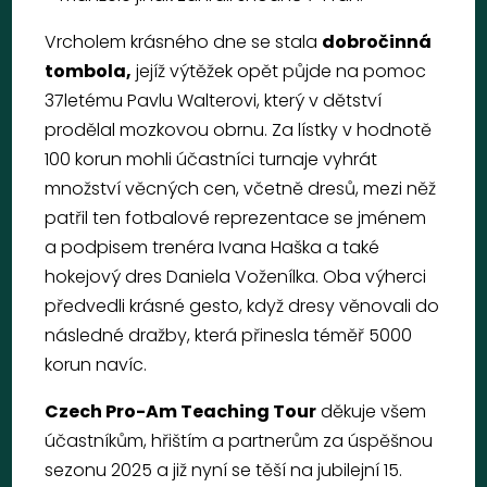
Vrcholem krásného dne se stala
dobročinná
tombola,
jejíž výtěžek opět půjde na pomoc
37letému Pavlu Walterovi, který v dětství
prodělal mozkovou obrnu. Za lístky v hodnotě
100 korun mohli účastníci turnaje vyhrát
množství věcných cen, včetně dresů, mezi něž
patřil ten fotbalové reprezentace se jménem
a podpisem trenéra Ivana Haška a také
hokejový dres Daniela Voženílka. Oba výherci
předvedli krásné gesto, když dresy věnovali do
následné dražby, která přinesla téměř 5000
korun navíc.
Czech Pro-Am Teaching Tour
děkuje všem
účastníkům, hřištím a partnerům za úspěšnou
sezonu 2025 a již nyní se těší na jubilejní 15.