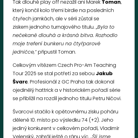
Tak dlouhé play off nezažil ani Marek
Toman
,
který končil kolo třemi birdie na posledních
čtyřech jamkách, ale v sérii zůstal se
ziskem jednoho turnajového titulu. „
Byla to
nečekaně dlouhá a krásná bitva. Rozhodlo
moje trefení bunkeru na čtyřparové
jedničce,“
připustil Toman.
Celkovým vítězem Czech Pro-Am Teaching
Tour 2025 se stal potřetí za sebou
Jakub
Švarc
. Profesionál z GC Praha tak dokonal
ojedinělý hattrick a v historickém pořadí série
se přiblížil na rozdíl jednoho titulu Petru Ničovi.
Švarcovi stačilo k opětovnému zisku poháru
dělené 10. místo po výsledku 74 (+2). Jeho
jediný konkurent v celkovém pořadí, Vladimír
Velenský, zahrál ještě o ránu víc.
„Šli jsme